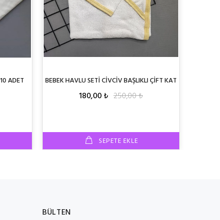
 10 ADET
BEBEK HAVLU SETİ CİVCİV BAŞLIKLI ÇİFT KAT
HAVLU PR
180,00 ₺
250,00 ₺
SEPETE EKLE
BÜLTEN