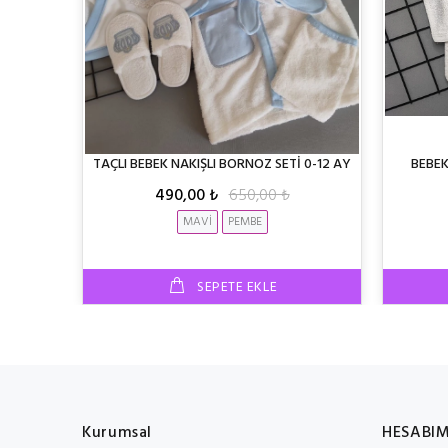
25X25 CM
TAÇLI BEBEK NAKIŞLI BORNOZ SETİ 0-12 AY
BEBEK
490,00 ₺
650,00 ₺
MAVİ
PEMBE
SEPETE EKLE
Kurumsal
HESABI