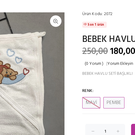
Ürün Kodu:
2072
Son 1 ürün
BEBEK HAVLU 
250,00
180,00
(0 Yorum )
|
Yorum Ekleyin
BEBEK HAVLU SETİ BAŞLIKLI
RENK:
MAVİ
PEMBE