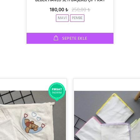
BEBEK HAVLU SETİ BAŞLIKLI ÇİFT KAT
180,00 ₺
250,00 ₺
MAVİ
PEMBE
SEPETE EKLE