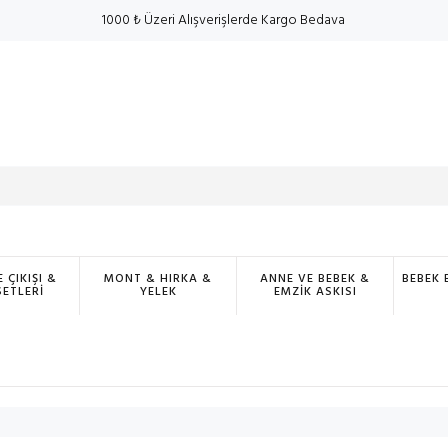
1000 ₺ Üzeri Alışverişlerde Kargo Bedava
 ÇIKIŞI &
MONT & HIRKA &
ANNE VE BEBEK &
BEBEK 
SETLERİ
YELEK
EMZİK ASKISI