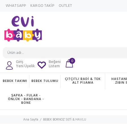
WHATSAPP
KARGO TAKİP
OUTLET
0
Giriş
Beğeni
Yeni Üyelik
Listem
ÇITÇITLI BADİ & TEK
HASTANE
BEBEK TAKIMI
BEBEK TULUMU
ALT PİJAMA
ZIBIN 
ŞAPKA - FULAR -
ÖNLÜK - BANDANA -
BONE
Ana Sayfa
BEBEK BORNOZ SETİ & HAVLU