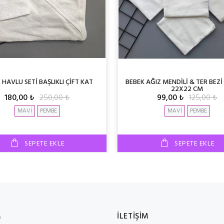
 HAVLU SETİ BAŞLIKLI ÇİFT KAT
BEBEK AĞIZ MENDİLİ & TER BEZİ
22X22 CM
180,00 ₺
250,00 ₺
99,00 ₺
125,00 ₺
MAVİ
PEMBE
MAVİ
PEMBE
SEPETE EKLE
SEPETE EKLE
M
İLETİŞİM