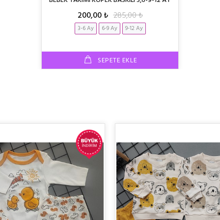
BEBEK TAKIMI KÖPEK BASKILI 3,6-9-12 AY
200,00 ₺
285,00 ₺
3-6 Ay
6-9 Ay
9-12 Ay
SEPETE EKLE