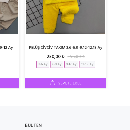
-9-12 Ay
PELÜŞ CİVCİV TAKIM 3,6-6,9-9,12-12,18 Ay
BEBEK T
250,00 ₺
355,00 ₺
3-6 Ay
6-9 Ay
9-12 Ay
12-18 Ay
SEPETE EKLE
BÜLTEN