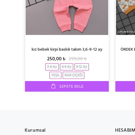
12 ay
kız bebek kirpi baskılı takım 3,6-9-12 ay
ÖRDEK B
250,00 ₺
299,00 ₺
3-6 Ay
6-9 Ay
9-12 Ay
YEŞİL
NAR ÇİÇEĞİ
SEPETE EKLE
Kurumsal
HESABI