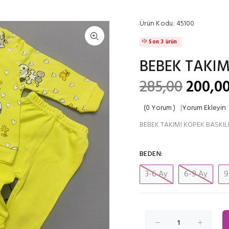
Ürün Kodu:
45100
Son 3 ürün
BEBEK TAKIMI
285,00
200,00
(0 Yorum )
|
Yorum Ekleyin
BEBEK TAKIMI KÖPEK BASKILI 
BEDEN:
3-6 Ay
6-9 Ay
9