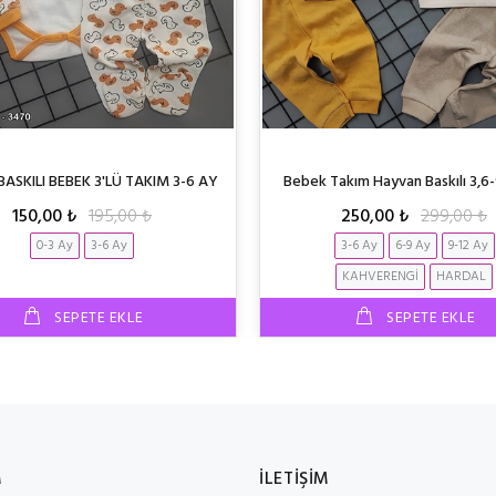
ASKILI BEBEK 3'LÜ TAKIM 3-6 AY
Bebek Takım Hayvan Baskılı 3,6
150,00 ₺
195,00 ₺
250,00 ₺
299,00 ₺
0-3 Ay
3-6 Ay
3-6 Ay
6-9 Ay
9-12 Ay
KAHVERENGİ
HARDAL
SEPETE EKLE
SEPETE EKLE
M
İLETİŞİM