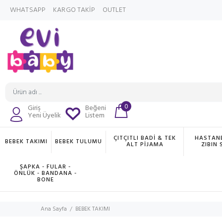
WHATSAPP
KARGO TAKİP
OUTLET
0
Giriş
Beğeni
Yeni Üyelik
Listem
ÇITÇITLI BADİ & TEK
HASTANE
BEBEK TAKIMI
BEBEK TULUMU
ALT PİJAMA
ZIBIN 
ŞAPKA - FULAR -
ÖNLÜK - BANDANA -
BONE
Ana Sayfa
BEBEK TAKIMI