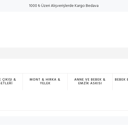
1000 ₺ Üzeri Alışverişlerde Kargo Bedava
 ÇIKIŞI &
MONT & HIRKA &
ANNE VE BEBEK &
BEBEK 
SETLERİ
YELEK
EMZİK ASKISI