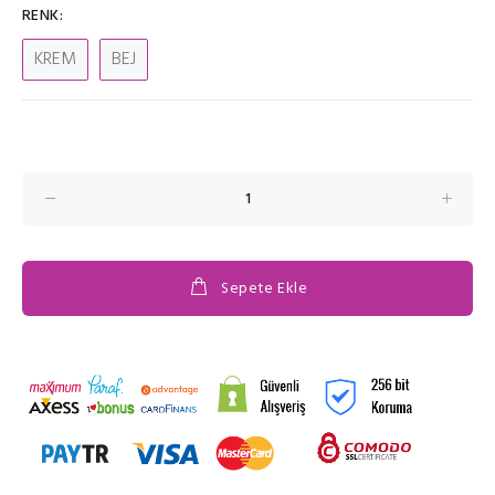
RENK:
KREM
BEJ
Sepete Ekle