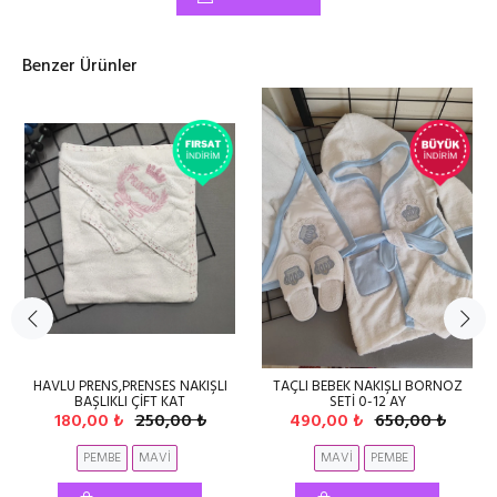
Benzer Ürünler
HAVLU PRENS,PRENSES NAKIŞLI
TAÇLI BEBEK NAKIŞLI BORNOZ
BAŞLIKLI ÇİFT KAT
SETİ 0-12 AY
180,00 ₺
250,00 ₺
490,00 ₺
650,00 ₺
PEMBE
MAVİ
MAVİ
PEMBE