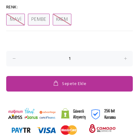
RENK:
MAVİ
PEMBE
KREM
Sepete Ekle