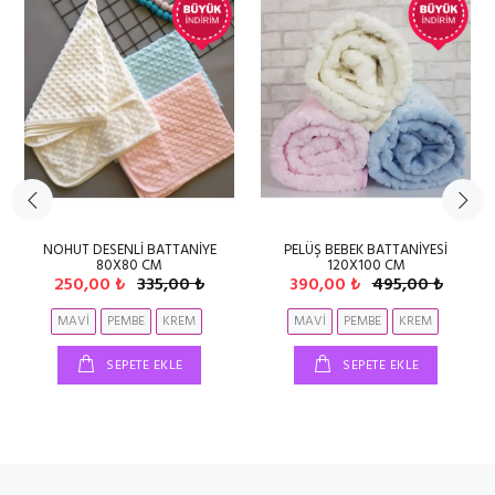
NOHUT DESENLİ BATTANİYE
PELÜŞ BEBEK BATTANİYESİ
80X80 CM
120X100 CM
250,00 ₺
335,00 ₺
390,00 ₺
495,00 ₺
MAVİ
PEMBE
KREM
MAVİ
PEMBE
KREM
SEPETE EKLE
SEPETE EKLE