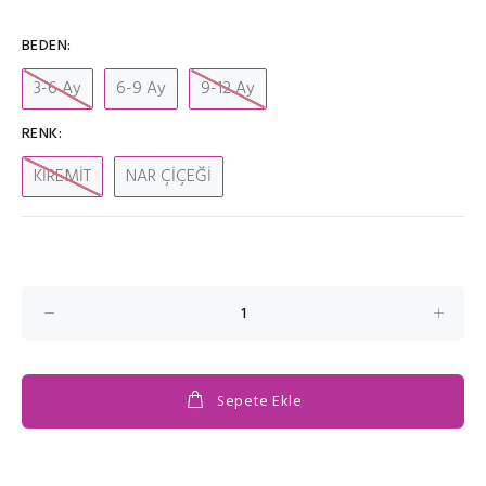
BEDEN:
3-6 Ay
6-9 Ay
9-12 Ay
RENK:
KİREMİT
NAR ÇİÇEĞİ
Sepete Ekle