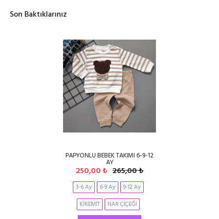
Son Baktıklarınız
PAPYONLU BEBEK TAKIMI 6-9-12
AY
250,00 ₺
265,00 ₺
3-6 Ay
6-9 Ay
9-12 Ay
KİREMİT
NAR ÇİÇEĞİ