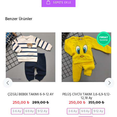
SEPETE EKLE
Benzer Ürünler
ÇİZGİLİ BEBEK TAKIMI 6-9-12 AY
PELÜŞ CİVCİV TAKIM 3,6-6,9-9,12-
12,18 Ay
250,00 ₺
289,00 ₺
250,00 ₺
355,00 ₺
3-6 Ay
6-9 Ay
9-12 Ay
3-6 Ay
6-9 Ay
9-12 Ay