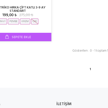
TRİKO HIRKA ÇİFT KATLI 3-9 AY
STANDART
199,00 ₺
275,00 ₺
MAVİ
PEMBE
KREM
GRİ
SEPETE EKLE
Gösterilen : 0 - 1 toplam 
1
M
İLETİŞİM