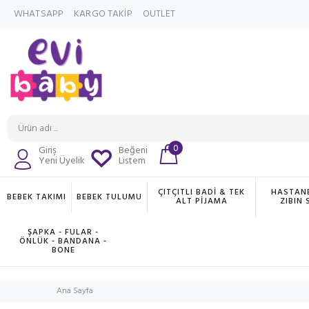
WHATSAPP
KARGO TAKİP
OUTLET
0
Giriş
Beğeni
Yeni Üyelik
Listem
ÇITÇITLI BADİ & TEK
HASTANE
BEBEK TAKIMI
BEBEK TULUMU
ALT PİJAMA
ZIBIN 
ŞAPKA - FULAR -
ÖNLÜK - BANDANA -
BONE
Ana Sayfa