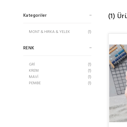
(1)
Ür
Kategoriler
MONT & HIRKA & YELEK
(1)
RENK
GRİ
(1)
KREM
(1)
MAVİ
(1)
PEMBE
(1)