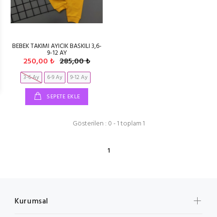
BEBEK TAKIMI AYICIK BASKILI 3,6-
9-12 AY
250,00 ₺
285,00 ₺
3-6 Ay
6-9 Ay
9-12 Ay
SEPETE EKLE
Gösterilen : 0 - 1 toplam 1
1
Kurumsal