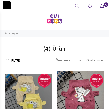
0
Ana Sayfa
(4)
Ürün
FİLTRE