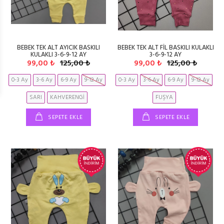
BEBEK TEK ALT AYICIK BASKILI
BEBEK TEK ALT FİL BASKILI KULAKLI
KULAKLI 3-6-9-12 AY
3-6-9-12 AY
99,00 ₺
125,00 ₺
99,00 ₺
125,00 ₺
0-3 Ay
3-6 Ay
6-9 Ay
9-12 Ay
0-3 Ay
3-6 Ay
6-9 Ay
9-12 Ay
SARI
KAHVERENGİ
FUŞYA
SEPETE EKLE
SEPETE EKLE