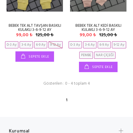
BEBEK TEK ALT TAVŞAN BASKILI
BEBEK TEK ALT KEDİ BASKILI
KULAKLI 3-6-9-12 AY
KULAKLI 3-6-9-12 AY
99,00 ₺
125,00 ₺
99,00 ₺
125,00 ₺
0-3 Ay
3-6 Ay
6-9 Ay
9-12 Ay
0-3 Ay
3-6 Ay
6-9 Ay
9-12 Ay
PEMBE
NAR ÇİÇEĞİ
SEPETE EKLE
SEPETE EKLE
Gösterilen : 0 - 4 toplam 4
1
Kurumsal