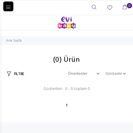
0
Ana Sayfa
(0)
Ürün
FİLTRE
Gösterilen : 0 - 0 toplam 0
1